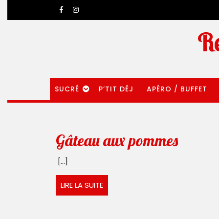
Aller
Facebook
Instagram
au
contenu
Re
SUCRÉ
P’TIT DÉJ
APÉRO / BUFFET
Gâtea
Gâteau aux pommes
aux
[...]
pomme
LIRE
LIRE LA SUITE
LA
SUITE