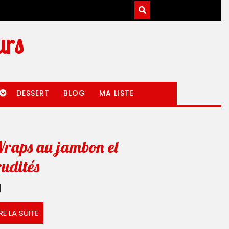
urs
DESSERT
BLOG
MA LISTE
ette
raps au jambon et
Wraps
rudités
au
]
étalienne
jambon
LIRE
IRE LA SUITE
et
LA