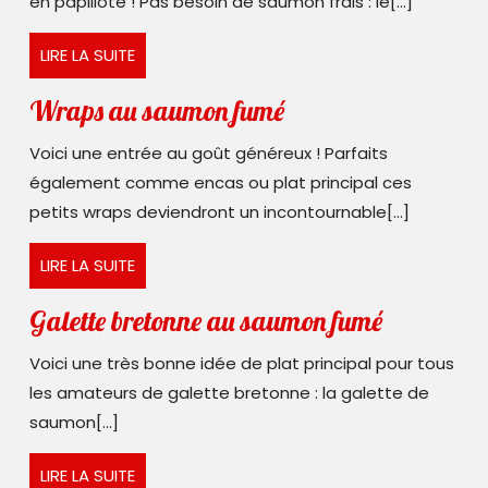
en papillote ! Pas besoin de saumon frais : le[...]
papillote
LIRE
LIRE LA SUITE
LA
SUITE
Wraps
Wraps au saumon fumé
au
Voici une entrée au goût généreux ! Parfaits
saumon
également comme encas ou plat principal ces
fumé
petits wraps deviendront un incontournable[...]
LIRE
LIRE LA SUITE
LA
SUITE
Galette
Galette bretonne au saumon fumé
bretonne
Voici une très bonne idée de plat principal pour tous
au
les amateurs de galette bretonne : la galette de
saumon
saumon[...]
fumé
LIRE
LIRE LA SUITE