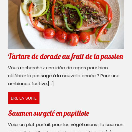
Ta
Tartare de dorade au fruit de la passion
de
Vous recherchez une idée de repas pour bien
do
célébrer le passage à la nouvelle année ? Pour une
au
ambiance festive,[...]
fru
LIRE
LIRE LA SUITE
de
LA
la
SUITE
Saumon
Saumon surgelé en papillote
pa
surgelé
Voici un plat parfait pour les végétariens : le saumon
en