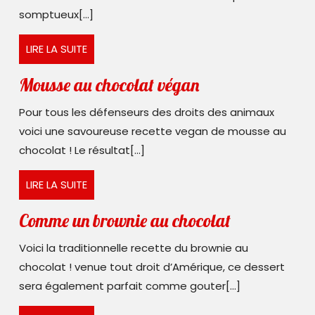
et
somptueux[...]
à
LIRE
LIRE LA SUITE
la
LA
noix
SUITE
Mousse
Mousse au chocolat végan
de
au
Pour tous les défenseurs des droits des animaux
coco
chocolat
voici une savoureuse recette vegan de mousse au
végan
chocolat ! Le résultat[...]
LIRE
LIRE LA SUITE
LA
SUITE
Comme
Comme un brownie au chocolat
un
Voici la traditionnelle recette du brownie au
brownie
chocolat ! venue tout droit d’Amérique, ce dessert
au
sera également parfait comme gouter[...]
chocolat