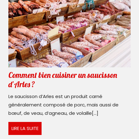
Comment bien cuisiner un saucisson
Comment
d’Arles ?
bien
Le saucisson d’Arles est un produit carné
cuisiner
généralement composé de porc, mais aussi de
un
bœuf, de veau, d’agneau, de volaille[...]
saucisson
LIRE
LIRE LA SUITE
d’Arles ?
LA