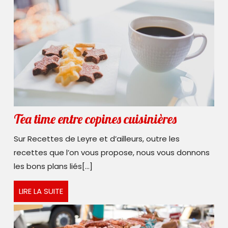
de
fromage
chaud
est
lancée
!
Tea
Tea time entre copines cuisinières
time
Sur Recettes de Leyre et d’ailleurs, outre les
entre
recettes que l’on vous propose, nous vous donnons
copines
les bons plans liés[...]
cuisinière
LIRE
LIRE LA SUITE
LA
SUITE