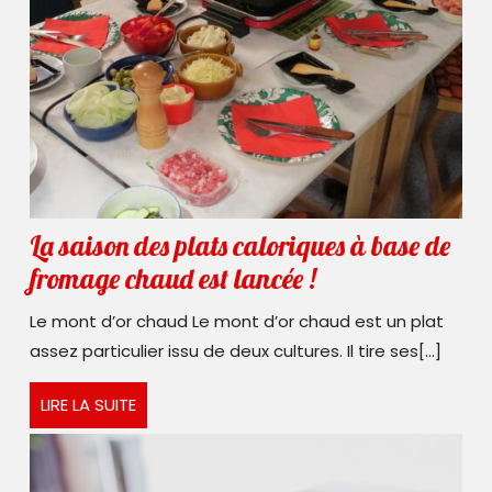
La saison des plats caloriques à base de
La
fromage chaud est lancée !
saison
Le mont d’or chaud Le mont d’or chaud est un plat
des
assez particulier issu de deux cultures. Il tire ses[...]
plats
LIRE
caloriques
LIRE LA SUITE
LA
à
SUITE
base