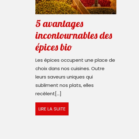
5 avantages
incontournables des
5
épices bio
avantages
Les épices occupent une place de
incontournables
choix dans nos cuisines. Outre
leurs saveurs uniques qui
des
subliment nos plats, elles
épices
recèlent[...]
bio
LIRE
LIRE LA SUITE
LA
SUITE