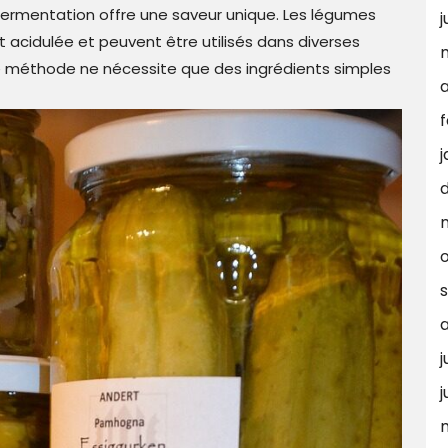
-fermentation offre une saveur unique. Les légumes
j
acidulée et peuvent être utilisés dans diverses
te méthode ne nécessite que des ingrédients simples
a
f
j
j
j