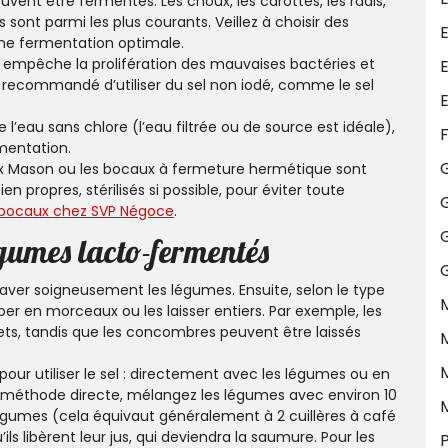
vent être fermentés. Les choux, les carottes, les radis,
 sont parmi les plus courants. Veillez à choisir des
E
ne fermentation optimale.
Il empêche la prolifération des mauvaises bactéries et
E
est recommandé d’utiliser du sel non iodé, comme le sel
 l’eau sans chlore (l’eau filtrée ou de source est idéale),
F
rmentation.
x Mason ou les bocaux à fermeture hermétique sont
en propres, stérilisés si possible, pour éviter toute
G
n bocaux chez SVP Négoce
.
égumes lacto-fermentés
ver soigneusement les légumes. Ensuite, selon le type
M
er en morceaux ou les laisser entiers. Par exemple, les
ts, tandis que les concombres peuvent être laissés
ur utiliser le sel : directement avec les légumes ou en
a méthode directe, mélangez les légumes avec environ 10
gumes (cela équivaut généralement à 2 cuillères à café
ils libèrent leur jus, qui deviendra la saumure. Pour les
P