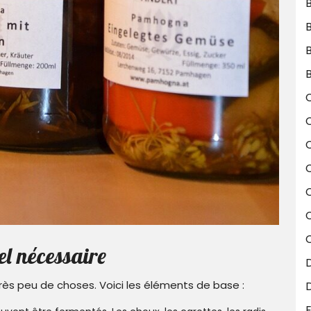
B
B
C
C
el nécessaire
rès peu de choses. Voici les éléments de base :