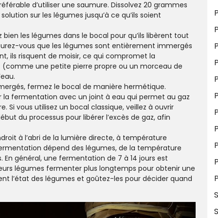
 préférable d’utiliser une saumure. Dissolvez 20 grammes
P
 solution sur les légumes jusqu’à ce qu’ils soient
 bien les légumes dans le bocal pour qu’ils libèrent tout
ir. Assurez-vous que les légumes sont entièrement immergés
, ils risquent de moisir, ce qui compromet la
P
ds (comme une petite pierre propre ou un morceau de
’eau.
P
mmergés, fermez le bocal de manière hermétique.
P
r la fermentation avec un joint à eau qui permet au gaz
. Si vous utilisez un bocal classique, veillez à ouvrir
P
ébut du processus pour libérer l’excès de gaz, afin
droit à l’abri de la lumière directe, à température
P
 fermentation dépend des légumes, de la température
 En général, une fermentation de 7 à 14 jours est
r leurs légumes fermenter plus longtemps pour obtenir une
P
ent l’état des légumes et goûtez-les pour décider quand