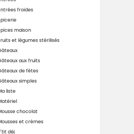
ntrées froides
picerie
Epices maison
ruits et légumes stérilisés
Gâteaux
âteaux aux fruits
Gâteaux de fêtes
Gâteaux simples
a liste
Matériel
Mousse chocolat
Mousses et crèmes
'tit déj