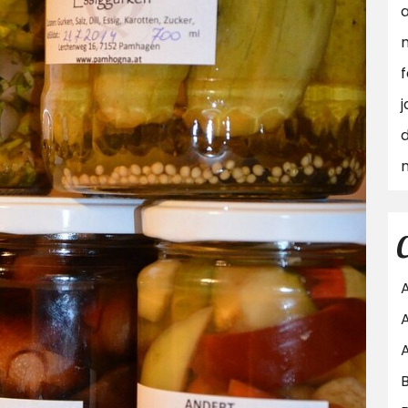
a
f
j