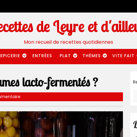
cettes de Leyre et d'aille
Mon recueil de recettes quotidiennes
EPICERIE
ENTRÉES
PLAT
THÈMES
VITE FAIT
umes lacto-fermentés ?
R
mentaire
D