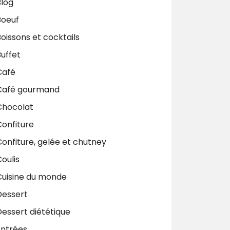
Blog
Boeuf
oissons et cocktails
uffet
Café
Café gourmand
Chocolat
Confiture
onfiture, gelée et chutney
oulis
Cuisine du monde
Dessert
Dessert diététique
Entrées