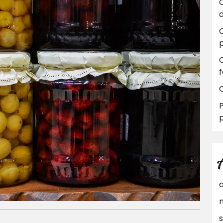
C
d
C
Q
P
p
a