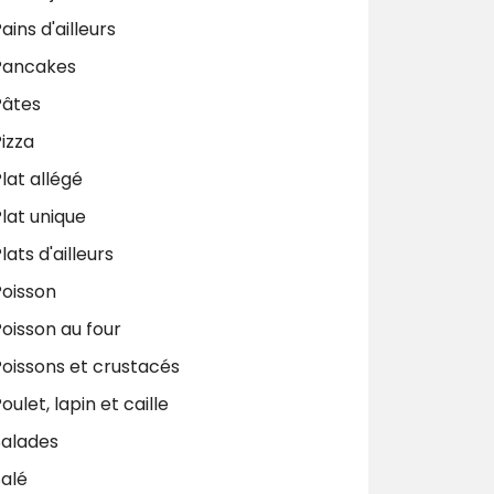
ains d'ailleurs
Pancakes
Pâtes
izza
lat allégé
lat unique
lats d'ailleurs
Poisson
oisson au four
Poissons et crustacés
oulet, lapin et caille
Salades
Salé