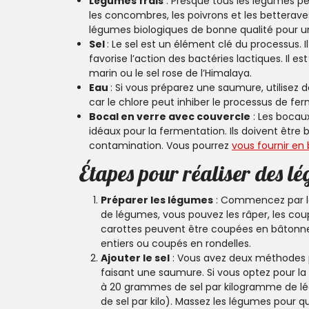
Légumes frais
: Presque tous les légumes peu
les concombres, les poivrons et les betteraves
légumes biologiques de bonne qualité pour u
Sel
: Le sel est un élément clé du processus. 
favorise l’action des bactéries lactiques. Il 
marin ou le sel rose de l’Himalaya.
Eau
: Si vous préparez une saumure, utilisez de
car le chlore peut inhiber le processus de fe
Bocal en verre avec couvercle
: Les bocau
idéaux pour la fermentation. Ils doivent être bi
contamination. Vous pourrez
vous fournir e
Étapes pour réaliser des l
Préparer les légumes
: Commencez par la
de légumes, vous pouvez les râper, les coup
carottes peuvent être coupées en bâtonne
entiers ou coupés en rondelles.
Ajouter le sel
: Vous avez deux méthodes po
faisant une saumure. Si vous optez pour l
à 20 grammes de sel par kilogramme de lé
de sel par kilo). Massez les légumes pour qu’