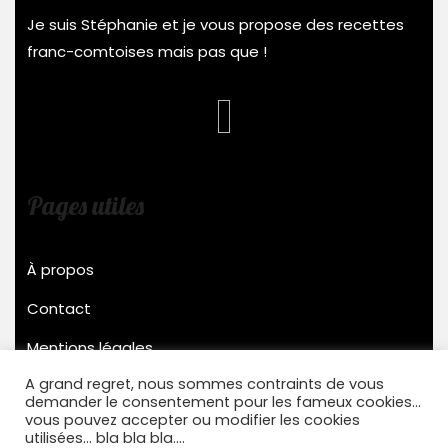
Je suis Stéphanie et je vous propose des recettes
franc-comtoises mais pas que !
Pages utiles
À propos
Contact
Mentions légales
A grand regret, nous sommes contraints de vous
demander le consentement pour les fameux cookies...
Stensys © 2022
vous pouvez accepter ou modifier les cookies
utilisées... bla bla bla....