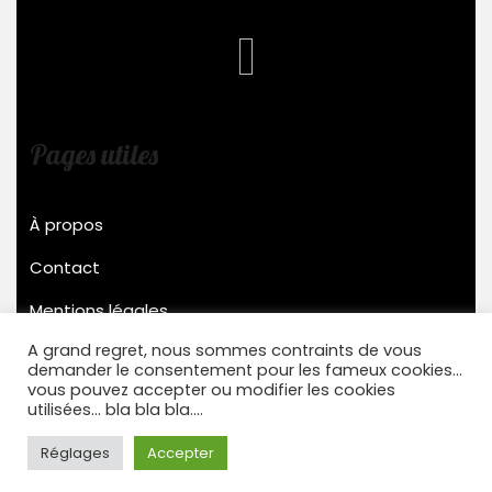
Pages utiles
À propos
Contact
Mentions légales
A grand regret, nous sommes contraints de vous
demander le consentement pour les fameux cookies...
Stensys © 2022
vous pouvez accepter ou modifier les cookies
utilisées... bla bla bla....
Réglages
Accepter