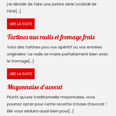
j’ai décidé de faire une petite série cocktail de
l’été[...]
LIRE
LIRE LA SUITE
LA
SUITE
Tartines
Tartines aux radis et fromage frais
aux
Voici des tartines pou vos apéritif ou vos entrées
radis
originales ! Le radis se marie parfaitement bien avec
et
le fromage[...]
fromage
LIRE
LIRE LA SUITE
frais
LA
SUITE
Mayonnaise
Mayonnaise d’avocat
d’avocat
Plutôt qu’une traditionnelle mayonnaise, vous
pourrez opter pour cette recette à base d’avocat !
Elle vous séduira aussi bien pour[...]