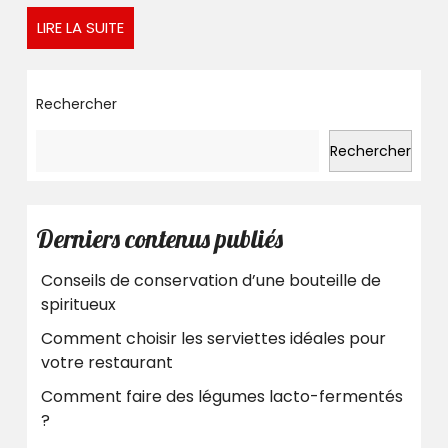
blé
LIRE
LIRE LA SUITE
au
LA
fromage
SUITE
frais
Rechercher
et
saumon
Rechercher
Derniers contenus publiés
Conseils de conservation d’une bouteille de
spiritueux
Comment choisir les serviettes idéales pour
votre restaurant
Comment faire des légumes lacto-fermentés
?