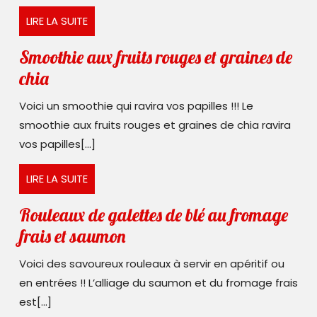
LIRE
LIRE LA SUITE
LA
SUITE
Smoothie aux fruits rouges et graines de
Smoothie
chia
aux
Voici un smoothie qui ravira vos papilles !!! Le
fruits
smoothie aux fruits rouges et graines de chia ravira
rouges
vos papilles[...]
et
LIRE
LIRE LA SUITE
graines
LA
de
SUITE
Rouleaux de galettes de blé au fromage
chia
Rouleaux
frais et saumon
de
Voici des savoureux rouleaux à servir en apéritif ou
galettes
en entrées !! L’alliage du saumon et du fromage frais
de
est[...]