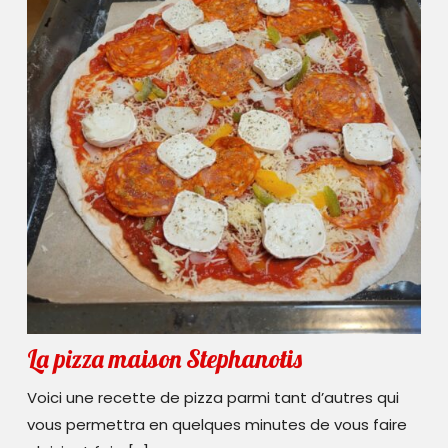
whisky ?
La
La pizza maison Stephanotis
pizza
Voici une recette de pizza parmi tant d’autres qui
maison
vous permettra en quelques minutes de vous faire
Stephanotis