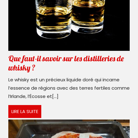
Que faut-il savoir sur les distilleries de
Que
whisky ?
faut-
Le whisky est un précieux liquide doré qui incarne
il
l’essence de régions avec des terres fertiles comme
savoir
l’Irlande, l’Écosse et[...]
sur
LIRE
LIRE LA SUITE
les
LA
distilleries
SUITE
de