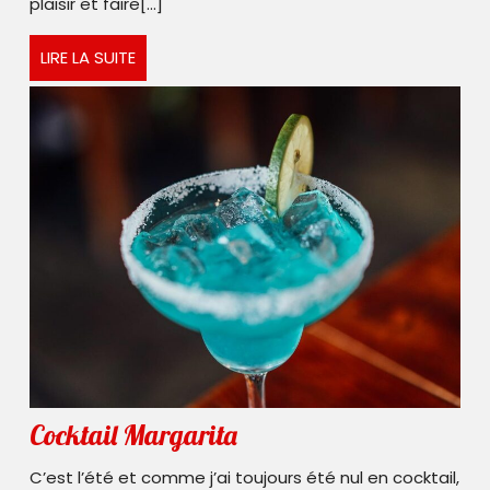
plaisir et faire[...]
LIRE
LIRE LA SUITE
LA
SUITE
Cocktail
Cocktail Margarita
Margarita
C’est l’été et comme j’ai toujours été nul en cocktail,