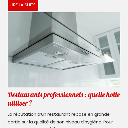
LIRE
LIRE LA SUITE
entre
LA
traditi
SUITE
et
modern
Restaurants professionnels : quelle hotte
Restaurants
utiliser ?
professionnels :
La réputation d’un restaurant repose en grande
quelle
partie sur la qualité de son niveau d’hygiène. Pour