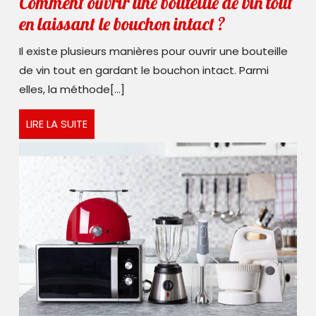
Comment ouvrir une bouteille de vin tout
Comment
en laissant le bouchon intact ?
ouvrir
Il existe plusieurs manières pour ouvrir une bouteille
une
de vin tout en gardant le bouchon intact. Parmi
bouteille
elles, la méthode[...]
de
LIRE
LIRE LA SUITE
vin
LA
tout
SUITE
en
laissant
le
bouchon
intact
?