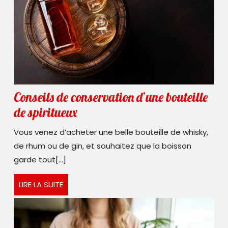
Conseils de conservation d’une bouteille
Conseils
de spiritueux
de
Vous venez d’acheter une belle bouteille de whisky,
conservation
de rhum ou de gin, et souhaitez que la boisson
d’une
garde tout[...]
bouteille
LIRE
LIRE LA SUITE
de
LA
spiritueux
SUITE