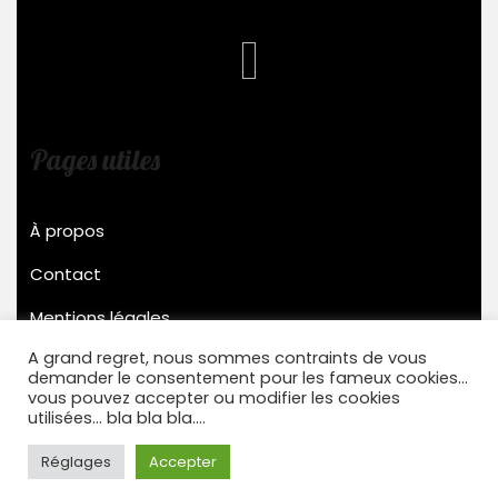
Pages utiles
À propos
Contact
Mentions légales
A grand regret, nous sommes contraints de vous
demander le consentement pour les fameux cookies...
Stensys © 2022
vous pouvez accepter ou modifier les cookies
utilisées... bla bla bla....
Réglages
Accepter