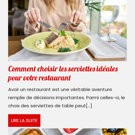
Comment choisir les serviettes idéales
Comment
pour votre restaurant
choisir
Avoir un restaurant est une véritable aventure
les
remplie de décisions importantes. Parmi celles-ci, le
serviettes
choix des serviettes de table peut[...]
idéales
LIRE
LIRE LA SUITE
pour
LA
votre
SUITE