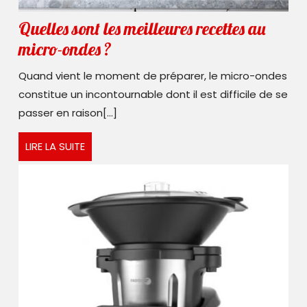
Quelles sont les meilleures recettes au
Quelles
micro-ondes ?
sont
Quand vient le moment de préparer, le micro-ondes
les
constitue un incontournable dont il est difficile de se
meilleures
passer en raison[...]
recettes
LIRE
LIRE LA SUITE
au
LA
micro-
SUITE
ondes ?