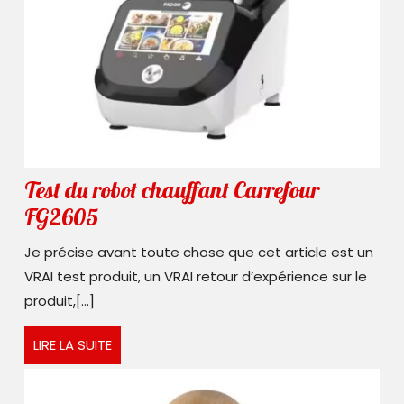
Test du robot chauffant Carrefour
Test
FG2605
du
Je précise avant toute chose que cet article est un
robot
VRAI test produit, un VRAI retour d’expérience sur le
chauffant
produit,[...]
Carrefour
LIRE
LIRE LA SUITE
FG2605
LA
SUITE