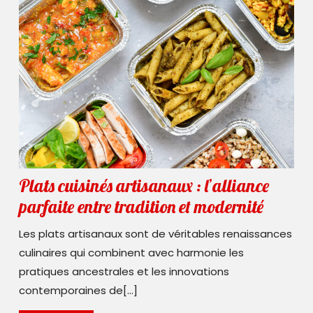
restaurant
Plats cuisinés artisanaux : l’alliance
Plats
parfaite entre tradition et modernité
cuisiné
Les plats artisanaux sont de véritables renaissances
artisa
culinaires qui combinent avec harmonie les
:
pratiques ancestrales et les innovations
l’allia
contemporaines de[...]
parfait