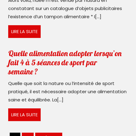
Alors voilà, l’idée m’est venue par hasard en
gâteaux
constatant sur un catalogue d’objets publicitaires
par
l’existence d’un tampon alimentaire * I[...]
embossage
LIRE
LIRE LA SUITE
LA
SUITE
Quelle alimentation adopter lorsqu’on
fait 4 à 5 séances de sport par
Quelle
semaine ?
alimentation
Quelle que soit la nature ou l’intensité de sport
adopter
pratiqué, il est nécessaire adopter une alimentation
lorsqu’on
saine et équilibrée. La[...]
fait
LIRE
LIRE LA SUITE
4
LA
à
SUITE
5