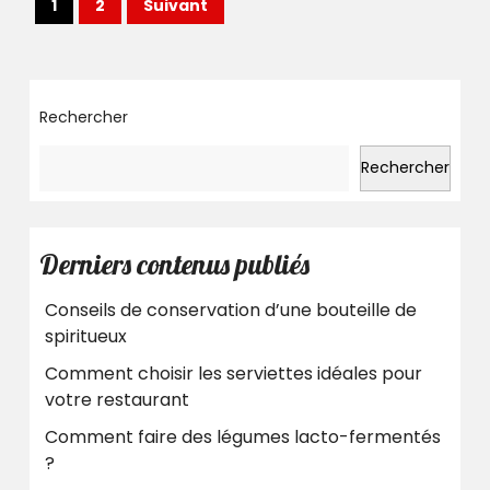
Pagination
1
2
Suivant
séances
des
de
publications
sport
Rechercher
par
semaine ?
Rechercher
Derniers contenus publiés
Conseils de conservation d’une bouteille de
spiritueux
Comment choisir les serviettes idéales pour
votre restaurant
Comment faire des légumes lacto-fermentés
?