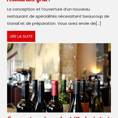
s’organiser
La conception et l’ouverture d’un nouveau
pour
restaurant de spécialités nécessitent beaucoup de
créer
travail et de préparation. Vous avez envie de[...]
un
LIRE
LIRE LA SUITE
restaurant
LA
grill
SUITE
?