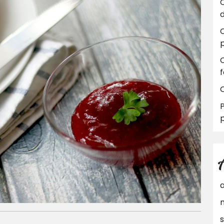
C
d
C
Q
P
p
a