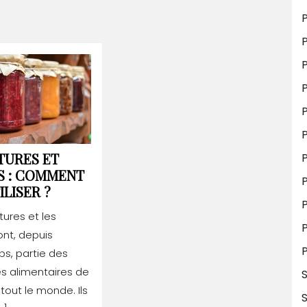
P
P
P
P
TURES ET
P
S : COMMENT
CONFITURES
ILISER ?
P
ET
tures et les
GELÉES
ont, depuis
:
P
s, partie des
COMMENT
LES
s alimentaires de
UTILISER
tout le monde. Ils
?