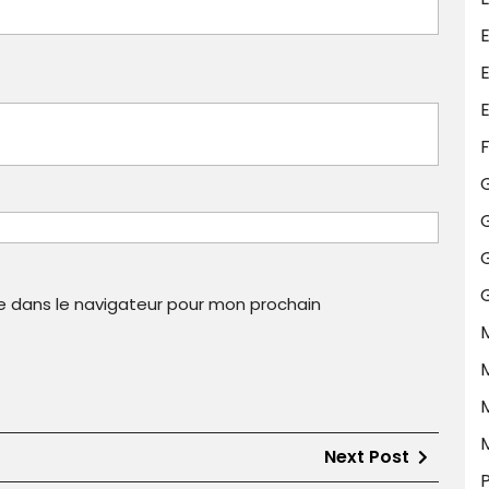
E
E
F
G
e dans le navigateur pour mon prochain
M
Next
Next Post
Post
P