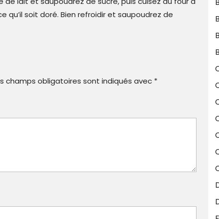
de lait et saupoudrez de sucre, puis cuisez au four à
 qu’il soit doré. Bien refroidir et saupoudrez de
B
B
s champs obligatoires sont indiqués avec
*
C
C