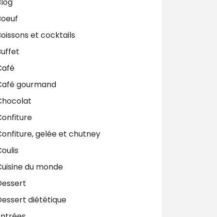
Blog
Boeuf
oissons et cocktails
uffet
Café
Café gourmand
Chocolat
Confiture
onfiture, gelée et chutney
oulis
Cuisine du monde
Dessert
Dessert diététique
Entrées