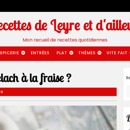
cettes de Leyre et d'aille
Mon recueil de recettes quotidiennes
EPICERIE
ENTRÉES
PLAT
THÈMES
VITE FAIT
ach à la fraise ?
R
re
D