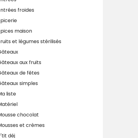
ntrées froides
picerie
Epices maison
ruits et légumes stérilisés
Gâteaux
âteaux aux fruits
Gâteaux de fêtes
Gâteaux simples
a liste
Matériel
Mousse chocolat
Mousses et crèmes
'tit déj