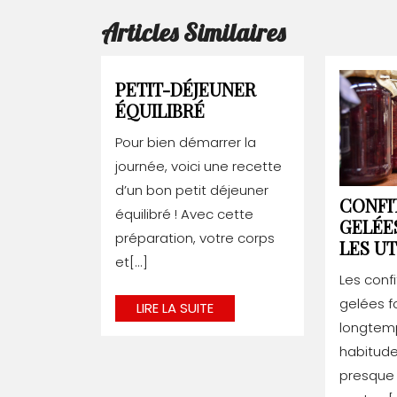
de
Articles Similaires
l’article
PETIT-DÉJEUNER
PETIT-
ÉQUILIBRÉ
DÉJEUNER
Pour bien démarrer la
ÉQUILIBRÉ
journée, voici une recette
d’un bon petit déjeuner
CONFI
équilibré ! Avec cette
GELÉE
préparation, votre corps
LES UT
et[...]
Les confi
gelées f
LIRE
LIRE LA SUITE
LA
longtemp
SUITE
habitude
presque 