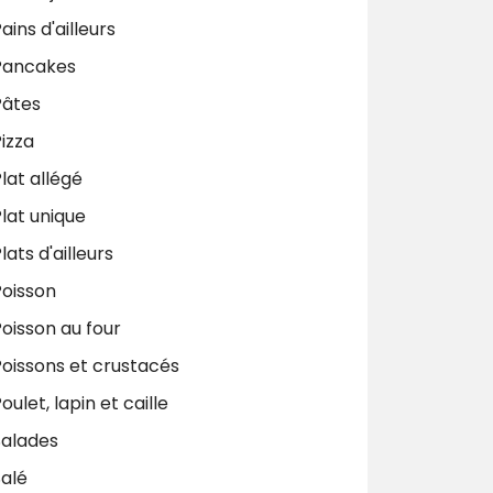
ains d'ailleurs
Pancakes
Pâtes
izza
lat allégé
lat unique
lats d'ailleurs
Poisson
oisson au four
Poissons et crustacés
oulet, lapin et caille
Salades
Salé